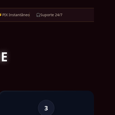
⚡
PIX Instantâneo
🎧
Suporte 24/7
NE
3