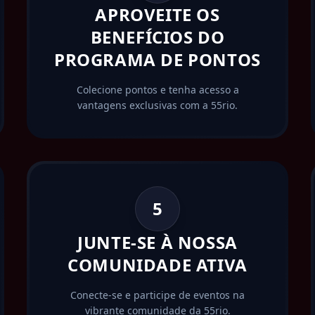
APROVEITE OS
BENEFÍCIOS DO
PROGRAMA DE PONTOS
Colecione pontos e tenha acesso a
vantagens exclusivas com a 55rio.
5
JUNTE-SE À NOSSA
COMUNIDADE ATIVA
Conecte-se e participe de eventos na
vibrante comunidade da 55rio.