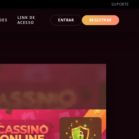
SUPORTE
LINK DE
OES
ENTRAR
REGISTRAR
ACESSO