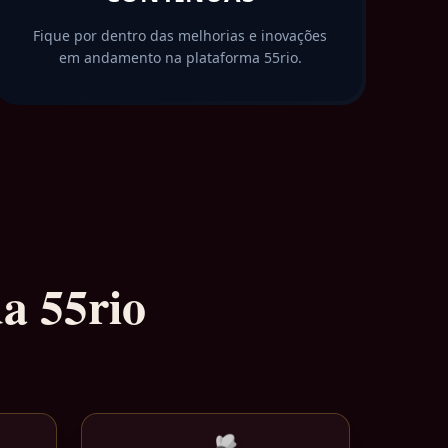
Fique por dentro das melhorias e inovações
em andamento na plataforma 55rio.
a 55rio