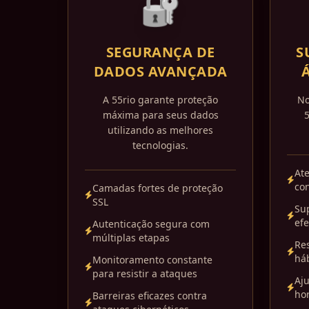
🔐
SEGURANÇA DE
S
DADOS AVANÇADA
A 55rio garante proteção
No
máxima para seus dados
5
utilizando as melhores
tecnologias.
At
con
Camadas fortes de proteção
SSL
Su
efe
Autenticação segura com
múltiplas etapas
Re
háb
Monitoramento constante
para resistir a ataques
Aju
ho
Barreiras eficazes contra