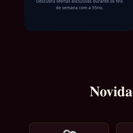
Descubra ofertas exclusivas durante os fins
de semana com a 55rio.
Novida