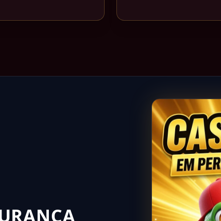
GURANÇA