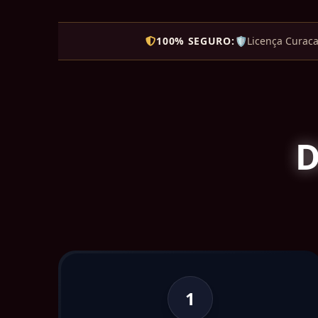
100% SEGURO:
🛡️
Licença Curac
D
1