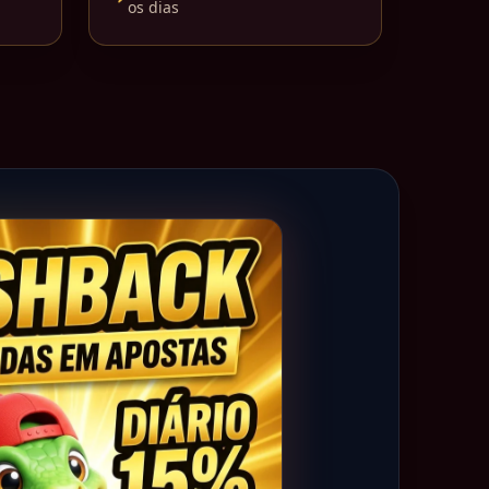
os dias